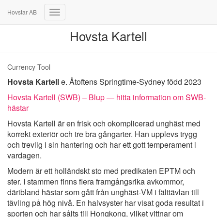
Hovstar AB
Toggle
Navigation
Hovsta Kartell
Currency Tool
Hovsta Kartell
e. Åtoftens Springtime-Sydney född 2023
Hovsta Kartell (SWB) – Blup — hitta information om SWB-
hästar
Hovsta Kartell är en frisk och okomplicerad unghäst med
korrekt exteriör och tre bra gångarter. Han upplevs trygg
och trevlig i sin hantering och har ett gott temperament i
vardagen.
Modern är ett holländskt sto med predikaten EPTM och
ster. I stammen finns flera framgångsrika avkommor,
däribland hästar som gått från unghäst‑VM i fälttävlan till
tävling på hög nivå. En halvsyster har visat goda resultat i
sporten och har sålts till Hongkong, vilket vittnar om